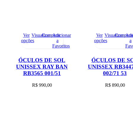
Ver
Visualizar
Comparar
Adicionar
Ver
Visualizar
Compara
Adi
opções
a
opções
a
Favoritos
Fav
ÓCULOS DE SOL
ÓCULOS DE S
UNISSEX RAY BAN
UNISSEX RB344
RB3565 001/51
002/71 53
R$
990,00
R$
890,00