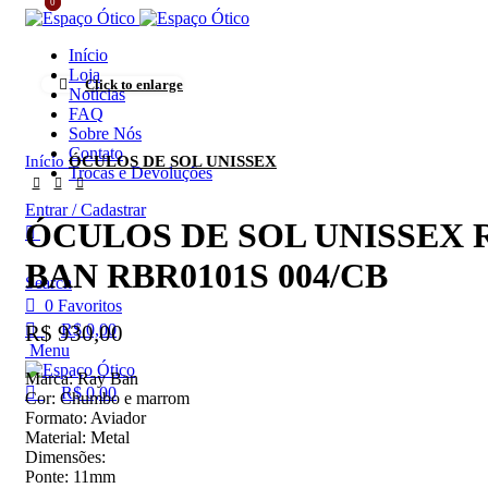
0
0
Início
Loja
Click to enlarge
Notícias
FAQ
Sobre Nós
Contato
Início
ÓCULOS DE SOL UNISSEX
Trocas e Devoluções
Entrar / Cadastrar
ÓCULOS DE SOL UNISSEX 
BAN RBR0101S 004/CB
Search
0
Favoritos
R$
930,00
R$
0,00
Menu
Marca: Ray Ban
R$
0,00
Cor: Chumbo e marrom
Formato: Aviador
Material: Metal
Dimensões:
Ponte: 11mm