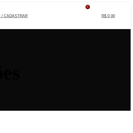
0
 / CADASTRAR
R$
0,00
ões