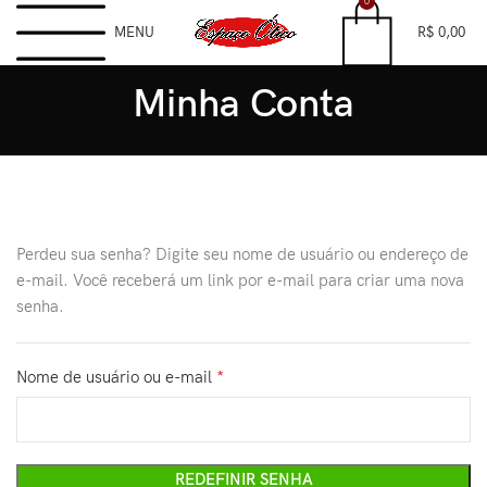
0
MENU
R$
0,00
Minha Conta
Perdeu sua senha? Digite seu nome de usuário ou endereço de
e-mail. Você receberá um link por e-mail para criar uma nova
senha.
Nome de usuário ou e-mail
*
REDEFINIR SENHA