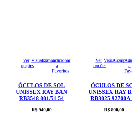
Ver
Visualizar
Comparar
Adicionar
Ver
Visualizar
Compara
Adi
opções
a
opções
a
Favoritos
Fav
ÓCULOS DE SOL
ÓCULOS DE S
UNISSEX RAY BAN
UNISSEX RAY 
RB3548 001/51 54
RB3025 92700A 
R$
940,00
R$
890,00