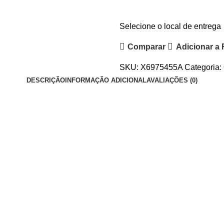
RAY
BAN
RB2204
Selecione o local de entrega
139357
Comparar
Adicionar a 
quantidade
SKU:
X6975455A
Categoria:
DESCRIÇÃO
INFORMAÇÃO ADICIONAL
AVALIAÇÕES (0)