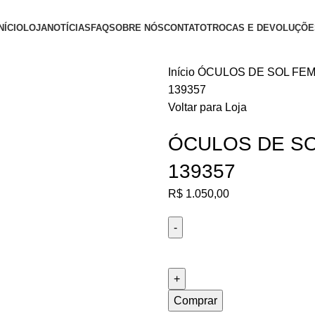
NÍCIO
LOJA
NOTÍCIAS
FAQ
SOBRE NÓS
CONTATO
TROCAS E DEVOLUÇÕE
Início
ÓCULOS DE SOL FEM
139357
Voltar para Loja
ÓCULOS DE SO
139357
R$
1.050,00
ÓCULOS
DE
SOL
FEMININO
Comprar