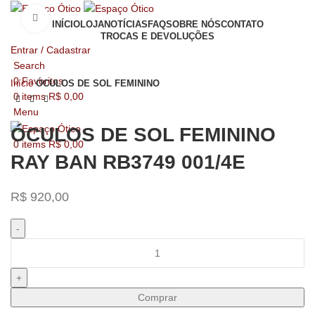
Click to enlarge
INÍCIO
LOJA
NOTÍCIAS
FAQ
SOBRE NÓS
CONTATO
TROCAS E DEVOLUÇÕES
Entrar / Cadastrar
Search
0
Favoritos
Início
ÓCULOS DE SOL FEMININO
0
items
R$
0,00
Menu
ÓCULOS DE SOL FEMININO
0
items
R$
0,00
RAY BAN RB3749 001/4E
R$
920,00
Comprar