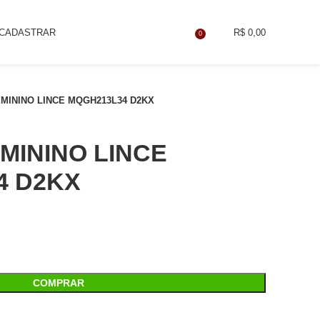
 CADASTRAR
R$
0,00
0
MININO LINCE MQGH213L34 D2KX
MININO LINCE
4 D2KX
COMPRAR