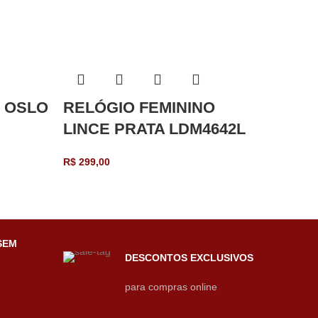
O OSLO
RELÓGIO FEMININO
RELÓ
LINCE PRATA LDM4642L
LINC
DOUR
R$
299,00
R$
389,
SEM
DESCONTOS EXCLUSIVOS
para compras online