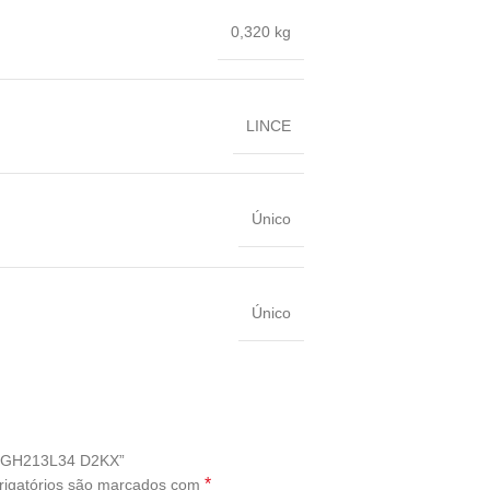
0,320 kg
LINCE
Único
Único
MQGH213L34 D2KX”
*
igatórios são marcados com