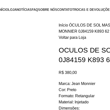
NÍCIO
LOJA
NOTÍCIAS
FAQ
SOBRE NÓS
CONTATO
TROCAS E DEVOLUÇÕE
Início
ÓCULOS DE SOL MA
MONNIER 0J84159 K893 62
Voltar para Loja
OCULOS DE SO
0J84159 K893 
R$
380,00
Marca: Jean Monnier
Cor: Preto
Formato: Retangular
Material: Injetado
Dimensões: