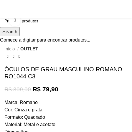
Click to enlarge
Search
-74%
Comece a digitar para encontrar produtos...
Início
OUTLET
ÓCULOS DE GRAU MASCULINO ROMANO
RO1044 C3
R$
79,90
R$
309,00
Marca: Romano
Cor: Cinza e prata
Formato: Quadrado
Material: Metal e acetato
Dimensões: