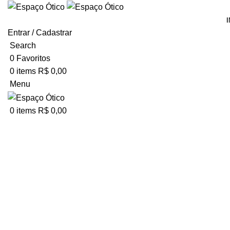
I
Entrar / Cadastrar
Search
0
Favoritos
0
items
R$
0,00
Menu
Click to enlarge
0
items
R$
0,00