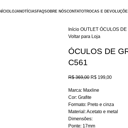
NÍCIO
LOJA
NOTÍCIAS
FAQ
SOBRE NÓS
CONTATO
TROCAS E DEVOLUÇÕE
Início
OUTLET
ÓCULOS DE 
Voltar para Loja
ÓCULOS DE GR
C561
R$
369,00
R$
199,00
Marca: Maxline
Cor: Grafite
Formato: Preto e cinza
Material: Acetato e metal
Dimensões:
Ponte: 17mm