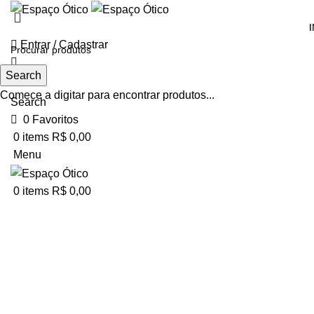
I
Entrar / Cadastrar
-46%
Search
Comece a digitar para encontrar produtos...
Search
Click to enlarge
0
Favoritos
0
items
R$
0,00
Menu
0
items
R$
0,00