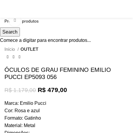
Click to enlarge
Search
-59%
Comece a digitar para encontrar produtos...
Início
OUTLET
ÓCULOS DE GRAU FEMININO EMILIO
PUCCI EP5093 056
R$
479,00
R$
1.179,00
Marca: Emilio Pucci
Cor: Rosa e azul
Formato: Gatinho
Material: Metal
Dimensões: